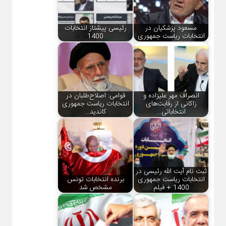
مسعود پزشکیان در
رئیسی پیشتاز انتخابات
انتخابات ریاست جمهوری
1400
انصراف مهر علیزاده و
قوامی: اصلاح‌طلبان در
زاکانی از رقابت‌های
انتخابات ریاست جمهوری
انتخاباتی…
کاندید…
ثبت نام آیت الله رئیسی در
انتخابات ریاست جمهوری
برنده انتخابات تونس
1400 + فیلم
مشخص شد