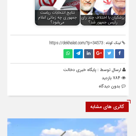
نتایج انتخابات ریاست
پزشکیان با اختلاف چند رای
جمهوری چه زمانی اعلام
رئیس جمهور شد؟
می‌شود؟
لینک کوتاه :
https://dekhalat.com/?p=34573
ارسال توسط :
پایگاه خبری دخالت
784 بازدید
بدون دیدگاه
گالری های مشابه