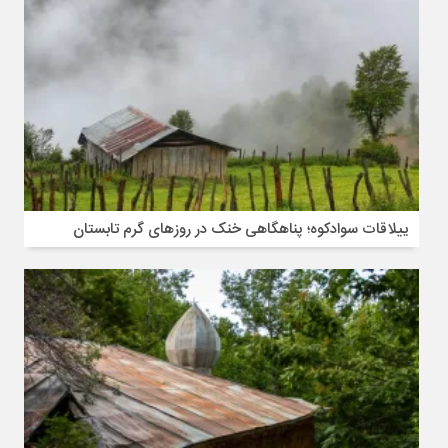
ییلاقات سوادکوه؛ پناهگاهی خنک در روزهای گرم تابستان