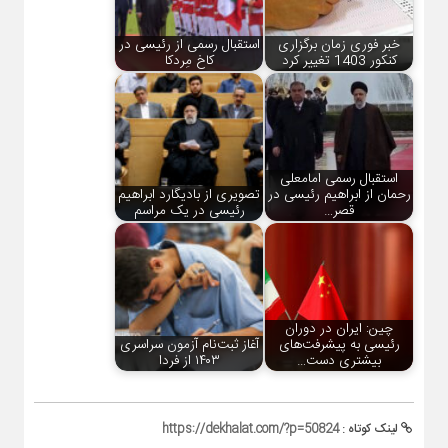
خبر فوری زمان برگزاری
استقبال رسمی از رئیسی در
کنکور 1403 تغییر کرد
کاخ مِردکا
استقبال رسمی امامعلی
رحمان از ابراهیم رئیسی در
تصویری از بادیگارد ابراهیم
قصر…
رئیسی در یک مراسم
چین: ایران در دوران
رئیسی به پیشرفت‌های
آغاز ثبت‌نام آزمون سراسری
بیشتری دست…
۱۴۰۳ از فردا
لینک کوتاه :
https://dekhalat.com/?p=50824