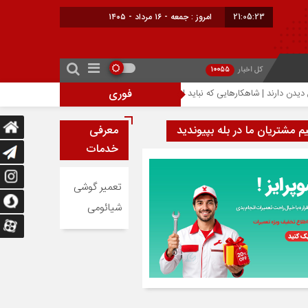
21:05:23
امروز : جمعه - ۱۶ مرداد - ۱۴۰۵
کل اخبار
10055
فوری
احتمال افزایش ۳۰۰ دلاری قیمت آیفون ۱۸ پرو؛ تراشه ۲ نانومتری عامل گرانی آیفون‌های جدید اپل
یم مشتریان ما در بله بپیوندید
معرفی
خدمات
تعمیر گوشی
شیائومی