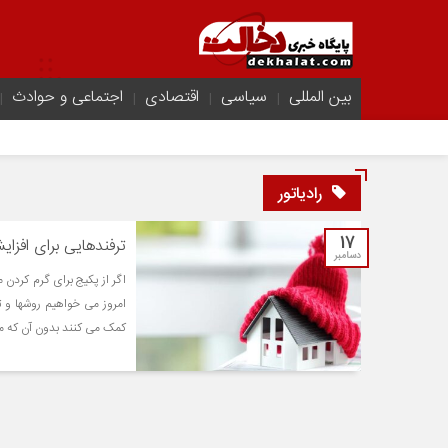
بین المللی
سیاسی
اقتصادی
اجتماعی و حوادث
رادیاتور
17
ترفندهایی برای افزای
دسامبر
اگر از پکیج برای گرم کردن 
امروز می خواهیم روشها و ت
کمک می کنند بدون آن که مصر