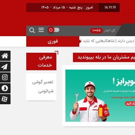
18:19:17
امروز : پنج شنبه - ۱۵ مرداد - ۱۴۰۵
کل اخبار
10055
فوری
احتمال افزایش ۳۰۰ دلاری قیمت آیفون ۱۸ پرو؛ تراشه ۲ نانومتری عامل گرانی آیفون‌های جدید اپل
یم مشتریان ما در بله بپیوندید
معرفی
خدمات
تعمیر گوشی
شیائومی