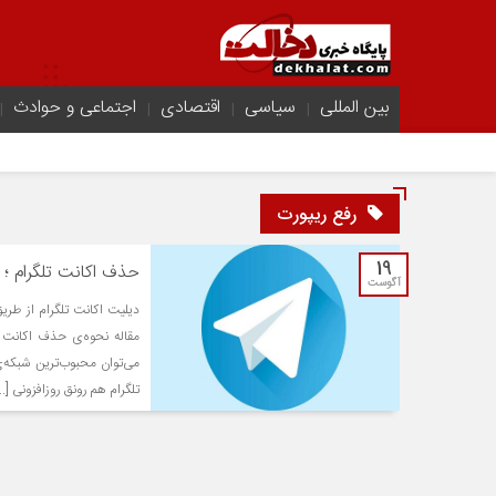
بین المللی
سیاسی
اقتصادی
اجتماعی و حوادث
رفع ریپورت
19
حذف اکانت تلگرام ؛
آگوست
دیلیت اکانت تلگرام از طری
مقاله نحوه‌ی حذف اکانت ت
می‌توان محبوب‌ترین شبکه‌ی 
تلگرام هم رونق روزافزونی [...