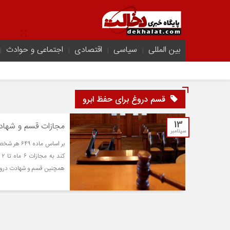
بین المللی
سیاسی
اقتصادی
اجتماعی و حوادث
قسم دروغ برای حفظ ابرو
13
مجازات قسم و شها
سپتامبر
بر اساس ما
ک
همچنین قسم و شهادت دروغ نی