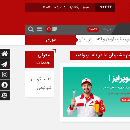
9:24:45
امروز : یکشنبه - ۱۸ مرداد - ۱۴۰۵
کل اخبار
10057
فوری
نه آرام‌تر و آگاهانه‌تر زندگی کنیم؟
اپل ۶۵ درصد از بازار جهانی گوشی‌های پریمیوم را در اختیار دارد
یم مشتریان ما در بله بپیوندید
معرفی
خدمات
تعمیر گوشی
شیائومی