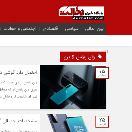
بین المللی
سیاسی
اقتصادی
اجتماعی و حوادث
وان پلاس 9 پرو
05
احتمال دارد گوشی های سری وان پل
دسامبر
وان پلاس برندی است که به
سری وان پل
شد. اما شایعات تازه نشان 
25
مشخصات احتمالی گوشی وان
نوامبر
وان پلاس یکی از برندهای