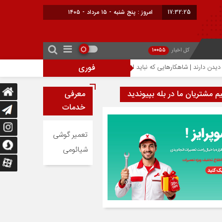
17:32:26
امروز : پنج شنبه - ۱۵ مرداد - ۱۴۰۵
کل اخبار
10055
فوری
احتمال افزایش ۳۰۰ دلاری قیمت آیفون ۱۸ پرو؛ تراشه ۲ نانومتری عامل گرانی آیفون‌های جدید اپل
یم مشتریان ما در بله بپیوندید
معرفی
خدمات
تعمیر گوشی
شیائومی