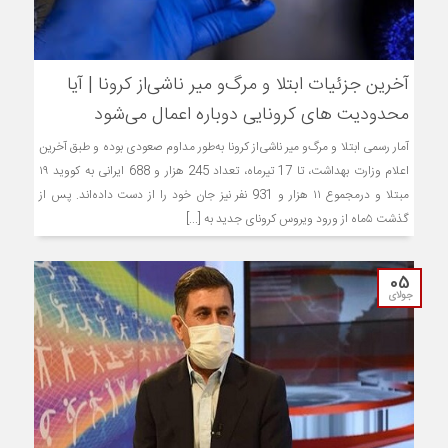
آخرین جزئیات ابتلا و مرگ‌و میر ناشی‌از کرونا | آیا
محدودیت های کرونایی دوباره اعمال می‌شود
آمار رسمی ابتلا و مرگ‌و میر ناشی‌از کرونا به‌طور مداوم صعودی بوده و طبق آخرین
اعلام وزارت بهداشت، تا 17 تیرماه، تعداد 245 هزار و 688 ایرانی به کووید ۱۹
مبتلا و درمجموع ۱۱ هزار و 931 نفر نیز جان خود را از دست داده‌اند. پس از
گذشت ۵ماه از ورود ویروس کرونای جدید به [...]
05
جولای