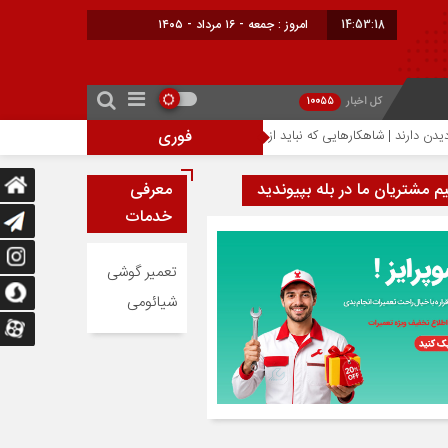
14:53:19
امروز : جمعه - ۱۶ مرداد - ۱۴۰۵
کل اخبار
10055
فوری
احتمال افزایش ۳۰۰ دلاری قیمت آیفون ۱۸ پرو؛ تراشه ۲ نانومتری عامل گرانی آیفون‌های جدید اپل
یم مشتریان ما در بله بپیوندید
معرفی
خدمات
تعمیر گوشی
شیائومی