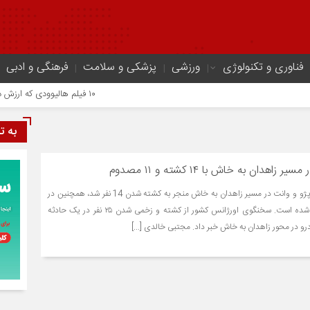
فناوری و تکنولوژی
ورزشی
پزشکی و سلامت
فرهنگی و ادبی
۱۰ فیلم هالیوودی که ارزش دیدن دارند | شاهکارهایی که نباید از دست بدهید
به ت
دان به خاش با ۱۴ کشته و ۱۱ مصدوم
تصادف سه دستگاه پراید، پژو و وانت در مسیر زاهدان به خاش منجر به کشته شدن 14 نفر شد، همچنین در
این حادثه 11 نفر مصدوم شده است. سخنگوی اورژانس کشور از کشته و زخمی شدن ۲۵ نفر در یک حادثه
 در محور زاهدان به خاش خبر داد. مجتبی خالدی [...]