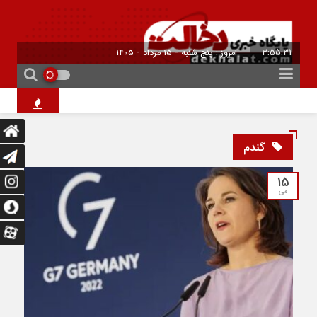
3:55:31
امروز : پنج شنبه - ۱۵ مرداد - ۱۴۰۵
۱۰ فیلم هالیوودی که ارزش دیدن دارند | شاهکارهایی که نباید از دست بدهید
گندم
15
می