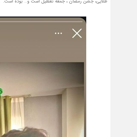
طلایی، جشن رمضان ، جمعه تعطیل است و… بوده است.