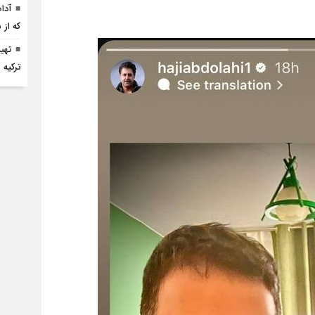
آدا
که از
تهی
ترکیه 