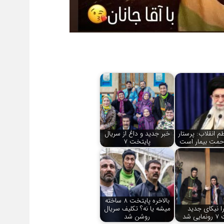
م انقلاب: پرستار
خبر جدید و داغ از سریال
حمت بیمار است
پایتخت 7
بالاخره پایتخت 8 ساخته
را نیکای جدید
میشه یا نه؟ تکلیف سریال
ی شد
روشن شد