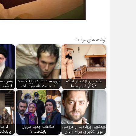
نوشته های مرتبط :
عکس پربازدید از احلام
تروریست شاهچراغ کیست
رهبر معظ
درکنار کریم بنزما
/ رحمت الله نوروز اف
فرشته ر
ویدئویی پربازدید از عروسی
اطلاعات جدید سریال
از سا
فوق لاکچری بهرام رادان
پایتخت 7
پایتخت 7 رونمای