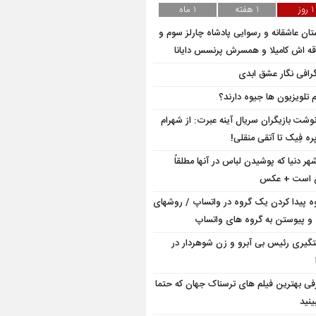
1 روز
1 هفته
1 ماه
تان عاشقانه و رسوایی پادشاه چارلز سوم و
ه اش کامیلا و همسرش پرنسس دایانا
گرافی نگار عشق ابدی
م تلویزیون ها جیوه دارند؟
وشت بازیگران سریال آینه عبرت: از شهرام
ه فِیک تا آتقی منقلی!
شهر دنیا که پوشیدن لباس در آنها مطلقاً
ع است + عکس
ه پیدا کردن یک گروه در واتساپ / روشهای
 و پیوستن به گروه های واتساپ
گیری رئیس بی آبرو و زن شوهردار در
فی بهترین فیلم های ترسناک جهان که حتما
ینید