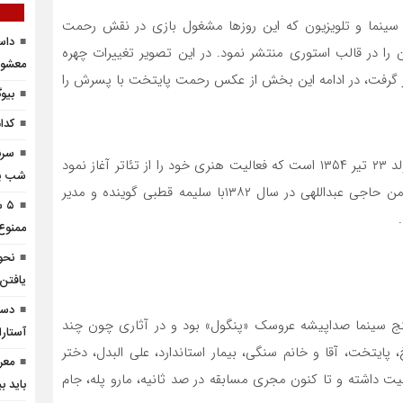
 سینما و تلویزیون که این روزها مشغول بازی در نقش رحمت
داس
ش جانان را در قالب استوری منتشر نمود. در این تصویر تغییرات چهره
معشوق
 گرفت، در ادامه این بخش از عکس رحمت پایتخت با پسرش را
بیو
کدا
سرن
هومن حاجی عبداللهی بازیگر، گوینده و مجری تلویزیون متولد ۲۳ تیر ۱۳۵۴ است که فعالیت هنری خود را از تئاتر آغاز نمود
شب‌ پر
و بعنوان سیاهی لشکر وارد سریال های تلویزیونی شد. هومن حاجی عبداللهی در سال ۱۳۸۲با سلیمه قطبی گوینده و مدیر
۵ 
ممنو
نحو
یافتن
دست
از شبکه پنج سینما صداپیشه عروسک «پنگول» بود و در آثاری چون چند
آستارا
ایتخت، آقا و خانم سنگی، بیمار استاندارد، علی البدل، دختر
معر
یت داشته و تا کنون مجری مسابقه در صد ثانیه، مارو پله، جام
باید بب