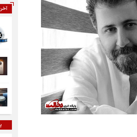
آخر
پر