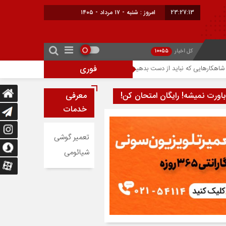
23:27:14
امروز : شنبه - ۱۷ مرداد - ۱۴۰۵
کل اخبار
10055
فوری
احتمال افزایش ۳۰۰ دلاری قیمت آیفون ۱۸ پرو؛ تراشه ۲ نانومتری عامل گرانی آیفون‌های جدید اپل
باورت نمیشه! رایگان امتحان کن!
معرفی
خدمات
تعمیر گوشی
شیائومی