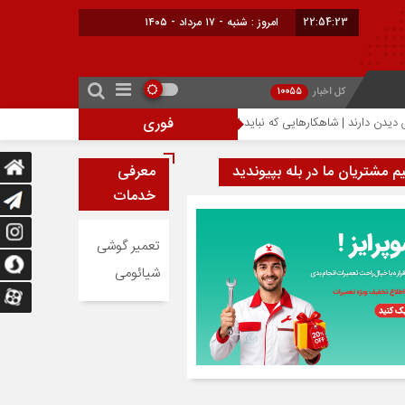
22:54:23
امروز : شنبه - ۱۷ مرداد - ۱۴۰۵
کل اخبار
10055
فوری
احتمال افزایش ۳۰۰ دلاری قیمت آیفون ۱۸ پرو؛ تراشه ۲ نانومتری عامل گرانی آیفون‌های جدید اپل
یم مشتریان ما در بله بپیوندید
معرفی
خدمات
تعمیر گوشی
شیائومی