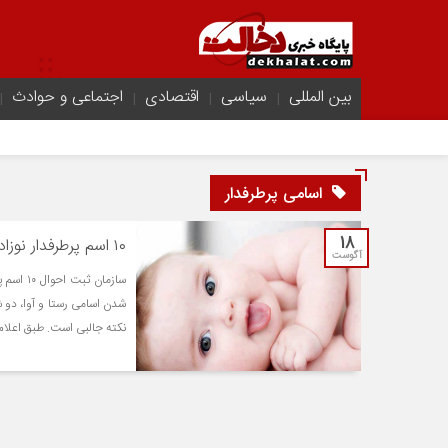
بین المللی
سیاسی
اقتصادی
اجتماعی و حوادث
اسامی پرطرفدار
18
۱۰ اسم پرطرفدار نوزادان ۹۹ | تاثیر مستقیم سریال دل بر پرطرفدارترین اسامی
آگوست
شدن اسامی رستا و آوا،‌ 
نکته جالبی است. طبق اعلام معا