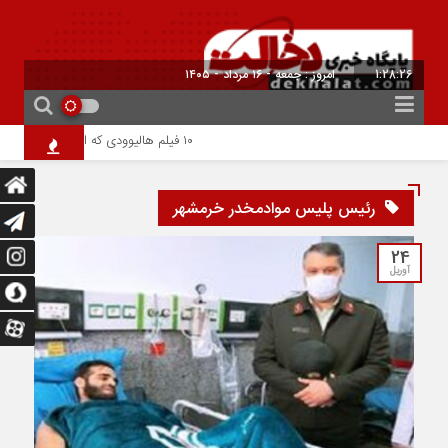
1:28:26
امروز : جمعه - ۱۶ مرداد - ۱۴۰۵
۱۰ فیلم هالیوودی که ارزش دیدن دارند | شاهکارهایی که نباید از دست بدهید
رئیس پلیس موادمخدر خرمشهر
24
آوریل