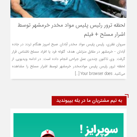
لحظه ترور رئیس پلیس مواد مخدر خرمشهر توسط
اشرار مسلح + فیلم
سروان نظری، رئیس پلیس مواد مخدر آبادان صبح امروز هنگام تردد در جاده
آبادان - خرمشهر در مقابل منزلش هدف گلوله فرد یا افراد مسلح ناشناس قرار
گرفت. وی تاکنون چندین عمل جراحی انجام داده است. در ادامه ویدیویی از
لحظه ترور رئیس پلیس موادمخدر خرمشهر توسط اشرار مسلح را مشاهده
می‌کنید. Your browser does [...]
به تیم مشتریان ما در بله بپیوندید