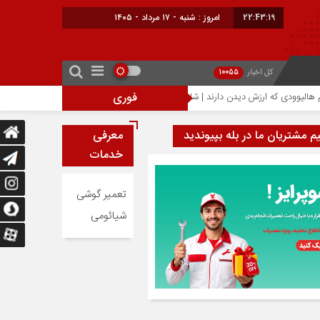
22:43:19
امروز : شنبه - ۱۷ مرداد - ۱۴۰۵
کل اخبار
10055
فوری
احتمال افزایش ۳۰۰ دلاری قیمت آیفون ۱۸ پرو؛ تراشه ۲ نانومتری عامل گرانی آیفون‌های جدید اپل
یم مشتریان ما در بله بپیوندید
معرفی
خدمات
تعمیر گوشی
شیائومی