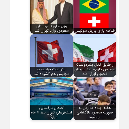
وزیر خارجه عربستان
خلاصه بازی برزیل سوئیس
سعودی وارد تهران شد
از طریق کانال بشردوستانه
سوئیس داروی ضد سرطان
اعتراضات فرانسه به
تحویل ایران شد
سوئیس هم کشیده شد
هفته آینده مدارس به
احتمال بازگشایی
صورت محدود بازگشایی
استخرهای تهران بعد از ماه
می‌شود
مبارک…