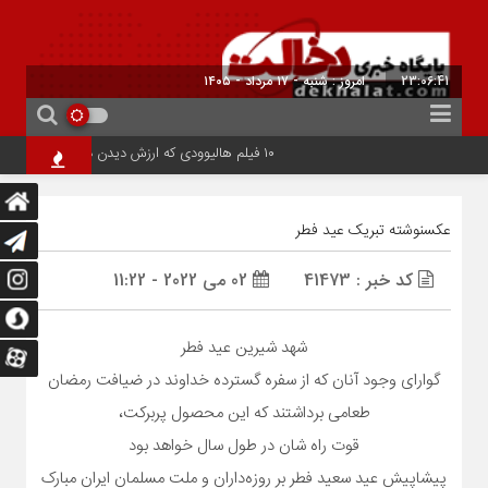
23:06:42
برابر با : 24 - صفر - 1448
۱۰ فیلم هالیوودی که ارزش دیدن دارند | شاهکارهایی که نباید از دست بدهید
عکسنوشته تبریک عید فطر
کد خبر : 41473
02 می 2022 - 11:22
شهد شیرین عید فطر
گوارای وجود آنان که از سفره گسترده خداوند در ضیافت رمضان
طعامی برداشتند که این محصول پربرکت،
قوت راه‌ شان در طول سال خواهد بود
پیشاپیش عید سعید فطر بر روزه‌داران و ملت مسلمان ایران مبارک