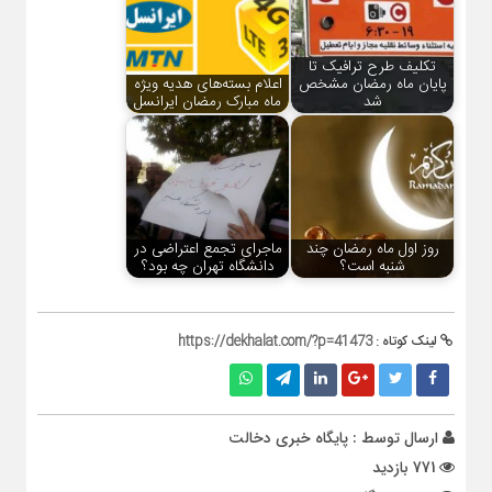
تکلیف طرح ترافیک تا
پایان ماه رمضان مشخص
اعلام بسته‌های هدیه ویژه
شد
ماه مبارک رمضان ایرانسل
روز اول ماه رمضان چند
ماجرای تجمع اعتراضی در
شنبه است؟
دانشگاه تهران چه بود؟
لینک کوتاه :
https://dekhalat.com/?p=41473
ارسال توسط :
پایگاه خبری دخالت
771 بازدید