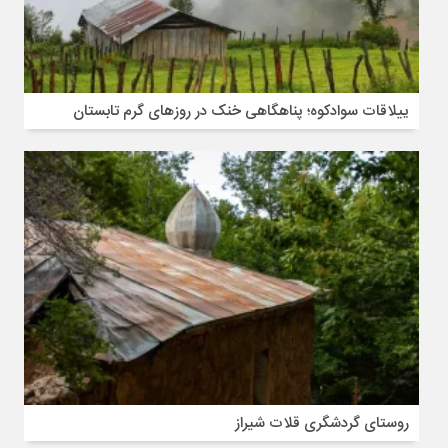
ییلاقات سوادکوه؛ پناهگاهی خنک در روزهای گرم تابستان
روستای گردشگری قلات شیراز