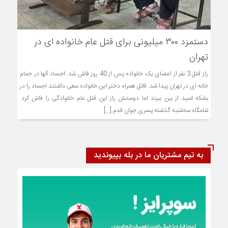
دستمزد ۳۰۰ میلیونی برای قتل عام خانواده ای در
تهران
راز قتل 3 نفر از اعضای یک خانواده پس از 40 روز فاش شد. اجساد آنها در حمام
خانه ای در تهران پیدا شد. قاتل همراه دختر این خانواده سعی داشتند اجساد را در
بشکه اسید از بین ببرند اما دوستش راز این قتل عام خانوادگی را فاش کرد.
شامگاه سه‌شنبه گذشته پسری جوان قدم [...]
به تیم مشتریان ما در بله بپیوندید