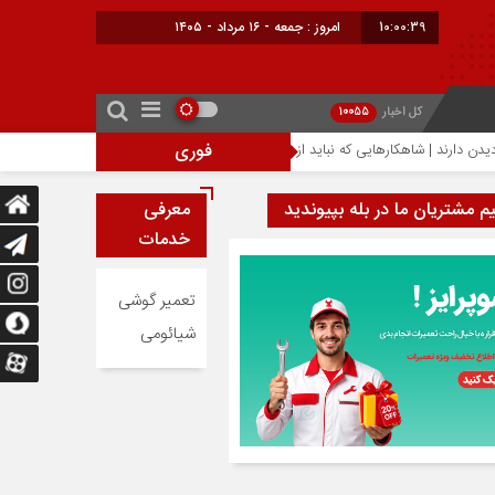
10:00:39
امروز : جمعه - ۱۶ مرداد - ۱۴۰۵
کل اخبار
10055
فوری
احتمال افزایش ۳۰۰ دلاری قیمت آیفون ۱۸ پرو؛ تراشه ۲ نانومتری عامل گرانی آیفون‌های جدید اپل
یم مشتریان ما در بله بپیوندید
معرفی
خدمات
تعمیر گوشی
شیائومی