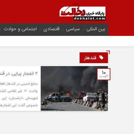
بین المللی
سیاسی
اقتصادی
اجتماعی و حوادث
قندهار
10
۲ انفجار پیاپی در قندهار افغانستان با ۱۷ کشته و ۳ زخمی
آگوست
منابع امنیتی در قندهار افغا
ولایت، ۱۷ غیر نظام
شهرستان «ارغستان» این و
خصوص گفت: این انفجارها [.