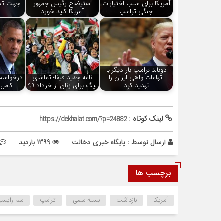
آمریکا برای سلب اختیارات
استیضاح رئیس جمهور
جهت تح
جنگی ترامپ
آمریکا کلید خورد
دونالد ترامپ بار دیگر با
اتهامات واهی ایران را
نامه جدید فیفا؛ تماشای
درخواست 
تهدید کرد
لیگ برای زنان از خرداد 99
کامل 
لینک کوتاه :
https://dekhalat.com/?p=24882
ارسال توسط :
پایگاه خبری دخالت
1399 بازدید
برچسب ها
آمریکا
بازداشت
بسته سمی
ترامپ
سم رایسی