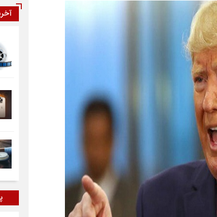
آخر
پر