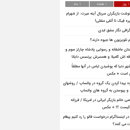
1 روز
1 هفته
1 ماه
وشت بازیگران سریال آینه عبرت: از شهرام
ه فِیک تا آتقی منقلی!
گرافی نگار عشق ابدی
م تلویزیون ها جیوه دارند؟
تان عاشقانه و رسوایی پادشاه چارلز سوم و
ه اش کامیلا و همسرش پرنسس دایانا
شهر دنیا که پوشیدن لباس در آنها مطلقاً
ع است + عکس
ه پیدا کردن یک گروه در واتساپ / روشهای
 و پیوستن به گروه های واتساپ
ی خانم بازیگر ایرانی در امریکا / فرزانه
 کیست ؟! + عکس
در اینستاگرام درخواست فالو را رد کنیم پیغام
ت می کنند؟