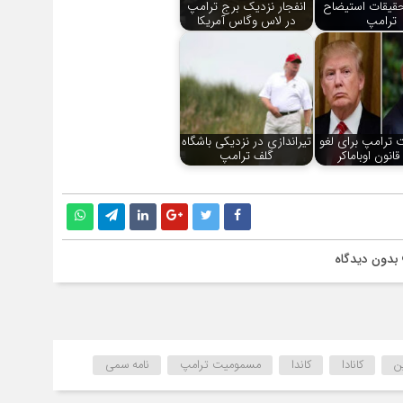
قیقات استیضاح
انفجار نزدیک برج ترامپ
ترامپ
در لاس وگاس آمریکا
ترامپ برای لغو
تیراندازی در نزدیکی باشگاه
قانون اوباماکر
گلف ترامپ
بدون دیدگاه
ن
کانادا
کاندا
مسمومیت ترامپ
نامه سمی