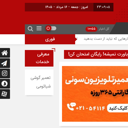
23:09:09
امروز : جمعه - ۱۶ مرداد - ۱۴۰۵
کل اخبار
10055
فوری
احتمال افزایش ۳۰۰ دلاری قیمت آیفون ۱۸ پرو؛ تراشه ۲ نانومتری عامل گرانی آیفون‌های جدید اپل
باورت نمیشه! رایگان امتحان کن!
معرفی
خدمات
تعمیر گوشی
شیائومی