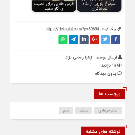
سیمرغ بلورین از نگاه
خرس طلایی برای قصیده
تماشاگران
ی گاو سفید
لینک کوتاه :
https://dekhalat.com/?p=60634
ارسال توسط :
زهرا رضایی نژاد
111 بازدید
بدون دیدگاه
برچسب ها
اصغر فرهادی
سینما
فیلم
نوشته های مشابه