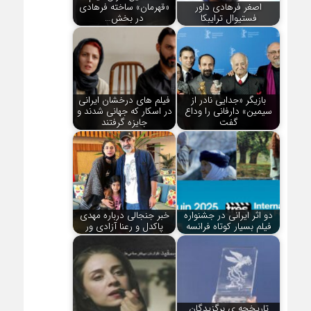
اصغر فرهادی داور
«قهرمان» ساخته فرهادی
فستیوال ترایبکا
در بخش…
بازیگر «جدایی نادر از
فیلم های درخشان ایرانی
سیمین» دارفانی را وداع
در اسکار که جهانی شدند و
گفت
جایزه گرفتند
دو اثر ایرانی در جشنواره
خبر جنجالی درباره مهدی
فیلم بسیار کوتاه فرانسه
پاکدل و رعنا آزادی ور
تاریخچه ی برگزیدگان