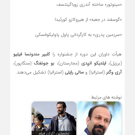
«مینوتور» ساخته آندری زویاگینتسف
«گوسفند در جعبه» از هیروکازو کورئیدا
«سرزمین پدری» به کارگردانی پاول پاولیکوفسکی
هیأت داوران این دوره از جشنواره را
کلبیر مندونسا فیلیو
(برزیل)،
ایلدیکو انیِدی
(مجارستان)،
بو جونفنگ
(سنگاپور)،
آری وگنر
(استرالیا) و
سالی رایلی
(استرالیا) تشکیل می‌دهند.
نوشته های مرتبط :
نخستین اکران فیلم