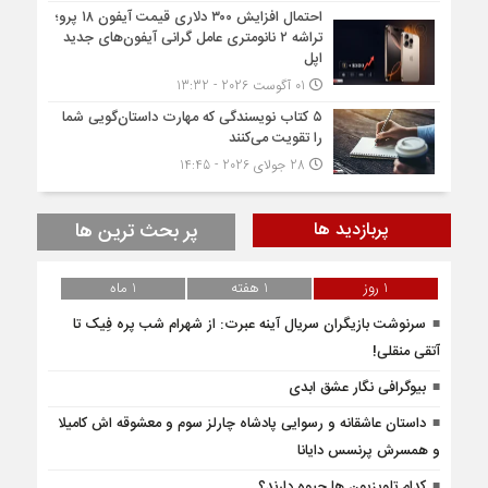
احتمال افزایش ۳۰۰ دلاری قیمت آیفون ۱۸ پرو؛
تراشه ۲ نانومتری عامل گرانی آیفون‌های جدید
اپل
01 آگوست 2026 - 13:32
۵ کتاب نویسندگی که مهارت داستان‌گویی شما
را تقویت می‌کنند
28 جولای 2026 - 14:45
پربازدید ها
پر بحث ترین ها
1 روز
1 هفته
1 ماه
سرنوشت بازیگران سریال آینه عبرت: از شهرام شب‌ پره فِیک تا
آتقی منقلی!
بیوگرافی نگار عشق ابدی
داستان عاشقانه و رسوایی پادشاه چارلز سوم و معشوقه اش کامیلا
و همسرش پرنسس دایانا
کدام تلویزیون ها جیوه دارند؟