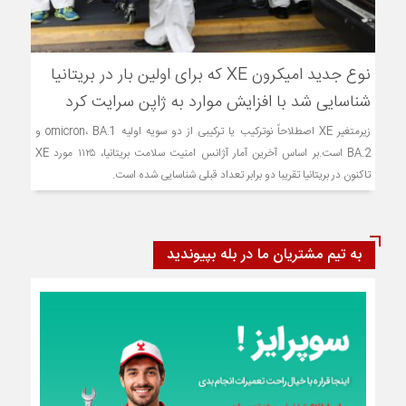
نوع جدید امیکرون XE که برای اولین بار در بریتانیا
شناسایی شد با افزایش موارد به ژاپن سرایت کرد
زیرمتغیر XE اصطلاحاً نوترکیب یا ترکیبی از دو سویه اولیه omicron، BA.1 و
BA.2 است.بر اساس آخرین آمار آژانس امنیت سلامت بریتانیا، ۱۱۲۵ مورد XE
تاکنون در بریتانیا تقریبا دو برابر تعداد قبلی شناسایی شده است.
به تیم مشتریان ما در بله بپیوندید