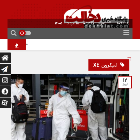
10:41:19
امروز : یکشنبه - ۱۸ مرداد - ۱۴۰۵
معرفی کتاب هنر زند
امیکرون XE
12
آوریل