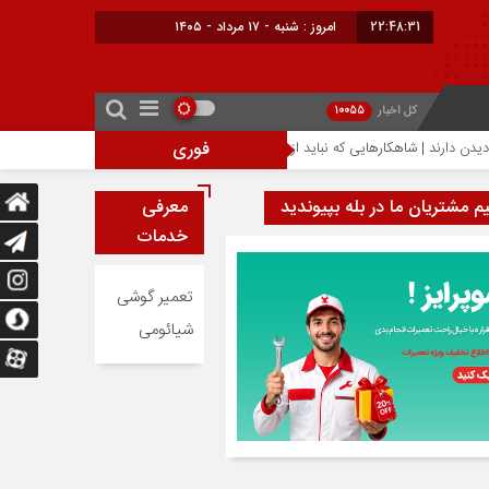
22:48:31
امروز : شنبه - ۱۷ مرداد - ۱۴۰۵
کل اخبار
10055
فوری
احتمال افزایش ۳۰۰ دلاری قیمت آیفون ۱۸ پرو؛ تراشه ۲ نانومتری عامل گرانی آیفون‌های جدید اپل
یم مشتریان ما در بله بپیوندید
معرفی
خدمات
تعمیر گوشی
شیائومی