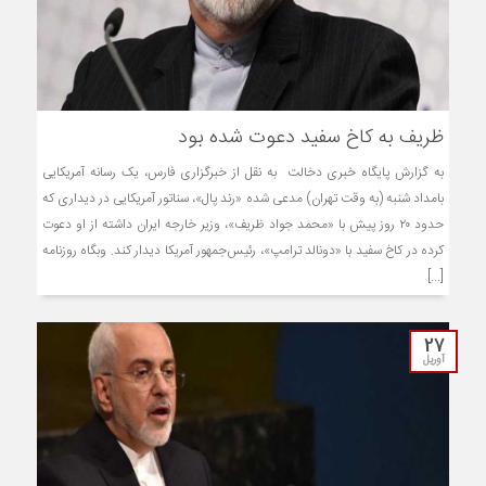
ظریف به کاخ سفید دعوت شده بود
به گزارش پایگاه خبری دخالت به نقل از خبرگزاری فارس، یک رسانه آمریکایی
بامداد شنبه (به وقت تهران) مدعی شده «رند پال»، سناتور آمریکایی در دیداری که
حدود ۲۰ روز پیش با «محمد جواد ظریف»، وزیر خارجه ایران داشته از او دعوت
کرده در کاخ سفید با «دونالد ترامپ»، رئیس‌جمهور آمریکا دیدار کند. وبگاه روزنامه
[...]
27
آوریل