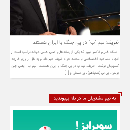
ظریف: تیم “ب” در پی جنگ با ایران هستند
شبکه خبری فاکس نیوز که یکی از رسانه‌های اصلی حامی دونالد ترامپ است از
انجام مصاحبه اختصاصی با محمد جواد ظریف خبر داد و به نقل از وزیر خارجه
کشورمان نوشت: ظریف: تیم ب در پی جنگ با ایران هستند . تیم 'ب ' یعنی جان
بولتن ، بی بی (نتانیاهو) ، بن سلمان و [...]
به تیم مشتریان ما در بله بپیوندید