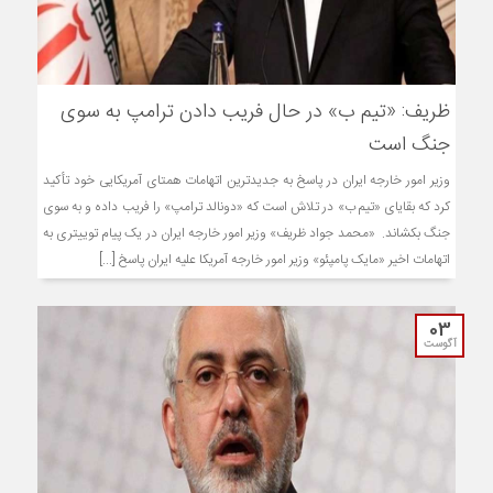
ظریف: «تیم ب» در حال فریب دادن ترامپ به سوی
جنگ است
وزیر امور خارجه ایران در پاسخ به جدیدترین اتهامات همتای آمریکایی خود تأکید
کرد که بقایای «تیم ب» در تلاش است که «دونالد ترامپ» را فریب داده و به سوی
جنگ بکشاند. «محمد جواد ظریف» وزیر امور خارجه ایران در یک پیام توییتری به
اتهامات اخیر «مایک پامپئو» وزیر امور خارجه آمریکا علیه ایران پاسخ [...]
03
آگوست