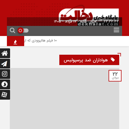
23:33:32
امروز : شنبه - ۱۷ مرداد - ۱۴۰۵
۱۰ فیلم هالیوودی که ارزش دیدن دارند | شاهکارهایی که نباید از دست بدهید
هواداران ضد پرسپولیس
22
جولای