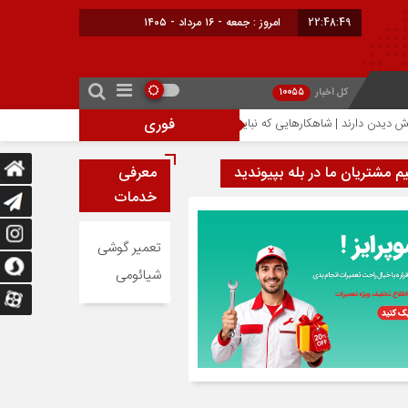
22:48:49
امروز : جمعه - ۱۶ مرداد - ۱۴۰۵
کل اخبار
10055
فوری
احتمال افزایش ۳۰۰ دلاری قیمت آیفون ۱۸ پرو؛ تراشه ۲ نانومتری عامل گرانی آیفون‌های جدید اپل
یم مشتریان ما در بله بپیوندید
معرفی
خدمات
تعمیر گوشی
شیائومی