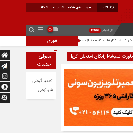
11:34:38
امروز : پنج شنبه - ۱۵ مرداد - ۱۴۰۵
کل اخبار
10055
فوری
احتمال افزایش ۳۰۰ دلاری قیمت آیفون ۱۸ پرو؛ تراشه ۲ نانومتری عامل گرانی آیفون‌های جدید اپل
باورت نمیشه! رایگان امتحان کن!
معرفی
خدمات
تعمیر گوشی
شیائومی