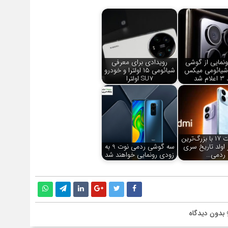
ونمایی از گوشی
رویدادی برای معرفی
شیائومی میکس
شیائومی ۱۵ اولترا و خودرو
م شد
SU7 اولترا
ردمی نوت ۱۷ با بزرگ‌ترین
 اولد تاریخ سری
سه گوشی ردمی نوت 9 به
ردمی…
زودی رونمایی خواهند شد
بدون دیدگاه