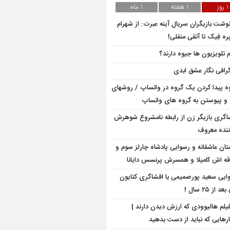
1 روز
1 هفته
1 ماه
وشت بازیگران سریال آینه عبرت: از شهرام
ه فِیک تا آتقی منقلی!
م تلویزیون ها جیوه دارند؟
گرافی نگار عشق ابدی
ه پیدا کردن یک گروه در واتساپ / روشهای
 و پیوستن به گروه های واتساپ
اگری بازیگر زن از رابطه نامشروع شوهرش
ننده معروف
تان عاشقانه و رسوایی پادشاه چارلز سوم و
ه اش کامیلا و همسرش پرنسس دایانا
ایی سعید پورصمیمی با افشاگری کتایون
 از ۲۵ سال !
 فیلم هالیوودی که ارزش دیدن دارند |
رهایی که نباید از دست بدهید