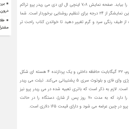
این قابلیت، کاربر خیلی سریع می تواند کتاب مورد نظر خود را بیابد. صفحه‌ نمایش ۷٫۸ اینچی ال ای دی می ریدر پرو تراکم
درون) 
۳۳۰ پیکسل در هر اینچ را پیش روی کاربران قرار می‌ دهد. این نمایشگر از ۲۴ درجه برای تنظیم روشنایی برخوردار است. شما
 از طیف رنگی سرد و گرم تغییر دهید تا خواندن کتاب راحت تر
مشترک 
ویژگی های فنی کتاب خوان جدید شیائومی با ۲ گیگابایت رم، ۳۲ گیگابایت حافظه داخلی و یک پردازنده ۴ هسته ‌ای شکل
می گیرد. این تبلت با اندروید ۸.۱ راهی بازار شده و از تکنولوژی وای فای و بلوتوث سری ۵ پشتیبانی می‌کند. تبلت می ریدر
ی txt، epub، pdf و آفیس سازگار است. لازم به ذکر است که باتری تعبیه شده در می ریدر پرو نیز
۳۲۰۰ میلی‌آمپر ساعت می باشد. باتری مذکور قدرت این را دارد که به مدت ۷۰ روز پس از شارژ، دستگاه را در حالت
چین عرضه می شود و دارای قیمت ۱۶۵ دلاری است.