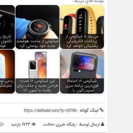
نوشته های مرتبط :
می بند 5 شیائومی از
تاریخ ر
پرداخت الکترونیکی
شیائومی از ساعت هوشمند
تاشوی 
پشتیبانی خواهد کرد
جدید خود رونمایی کرد
فولد 3 اعلا
شیائومی ۱۸ احتمالا
این شیائومی ۱۶ است؛
قوی‌ترین تراشه سری
طراحی جدید و جذاب برای
نمایشگر
اسنپدراگون را…
رقابت با آیفون ۱۷
لینک کوتاه :
https://dekhalat.com/?p=29786
ارسال توسط :
پایگاه خبری دخالت
1723 بازدید