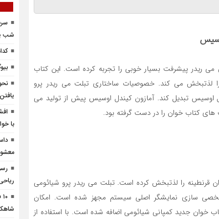
سرن
شب‌ پر
وسیس
کدا
بیو
ی ریدر پیشرفت بسیار خوبی را تجربه کرده است. این کتاب
ا لذتبخش می کند. خصوصیات ساختاری تبلت می ریدر پرو
نحو
یافتن
ل اوسیس تبدیل کند. آمازون کیندل اوسیس پیش از تولید می
افش
ت های کتاب خوان را در دست گرفته بود.
با خوا
داس
معشوق
رسو
ریاحی بعد
 قرنطینه را لذتبخش کرده است. تبلت می ریدر پرو شیائومی
 شخصی سازی نمایشگر اصلی سیستم مجهز شده است. امکان
۱۰
شاهکا
ب خوان جدید کمپانی شیائومی اضافه شده است. با استفاده از